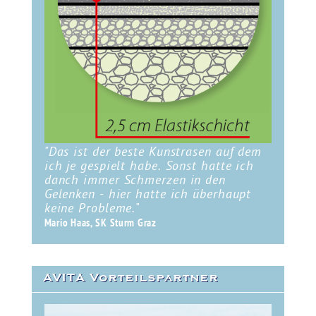
"Das ist der beste Kunstrasen auf dem
ich je gespielt habe. Sonst hatte ich
danch immer Schmerzen in den
Gelenken - hier hatte ich überhaupt
keine Probleme.
"
Mario Haas, SK Sturm Graz
AVITA Vorteilspartner