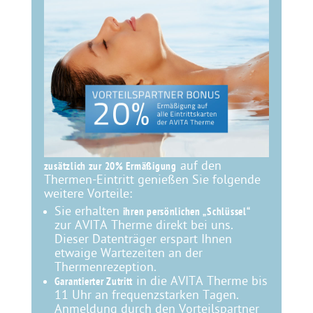
auf den
zusätzlich zur 20% Ermäßigung
Thermen-Eintritt genießen Sie folgende
weitere Vorteile:
Sie erhalten
ihren persönlichen „Schlüssel“
zur AVITA Therme direkt bei uns.
Dieser Datenträger erspart Ihnen
etwaige Wartezeiten an der
Thermenrezeption.
in die AVITA Therme bis
Garantierter Zutritt
11 Uhr an frequenzstarken Tagen.
Anmeldung durch den Vorteilspartner