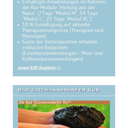
Ermäßigte Anwendungen im Rahmen
der Kur-Module "Heilung aus der
Natur" (7Tage "Modul M", 14 Tage
"Modul L", 21 Tage "Modul XL")
10 % Ermäßigung auf aktuelle
Therapieeinzelpreise (Therapien und
Massagen)
Gäste der Vorteilspartner erhalten
exklusive Kurproben
(Einzeltestanwendungen - Moor und
Kohlensäureanwendungen)
unsere KUR-Angebote >>
Bad Tatzmannsdorfer Kur