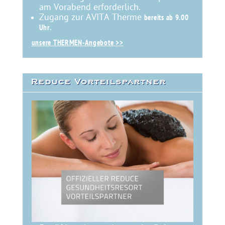
am Vorabend erforderlich.
Zugang zur AVITA Therme
bereits ab 9.00
.
Uhr
unsere THERMEN-Angebote >>
Reduce Vorteilspartner