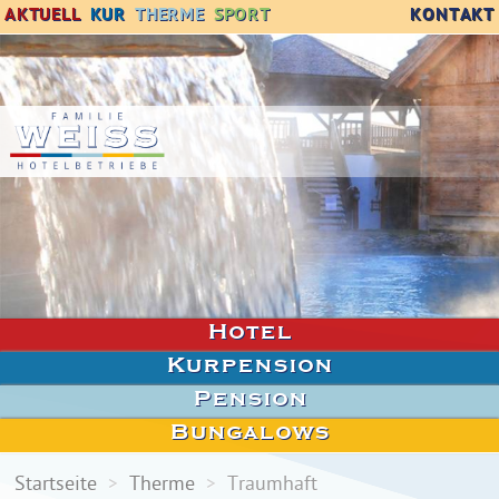
AKTUELL
KUR
THERME
SPORT
KONTAKT
Hotel
Kurpension
Pension
Bungalows
Startseite
>
Therme
>
Traumhaft