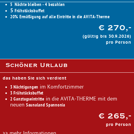
5 Nächte bleiben - 4 bezahlen
5
Frühstücksbuffet
20% Ermäßigung auf alle Eintritte in die AVITA-Therme
€ 270,-
(gültig bis 30.9.2026)
pro Person
Schöner Urlaub
das haben Sie sich verdient
im Komfortzimmer
3 Nächtigungen
3 Frühstücksbuffet
in die AVITA-THERME mit dem
2 Ganztagseintritte
neuen
Saunaland Spannonia
€ 265,-
pro Person
>> mehr Informationen